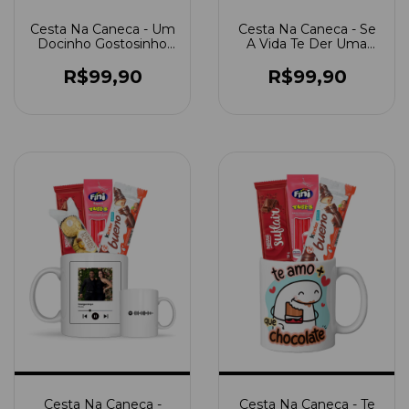
Cesta Na Caneca - Um
Cesta Na Caneca - Se
Docinho Gostosinho
A Vida Te Der Uma
Igual A Você
Barra, Que Seja De
Chocolate
R$99,90
R$99,90
Cesta Na Caneca -
Cesta Na Caneca - Te