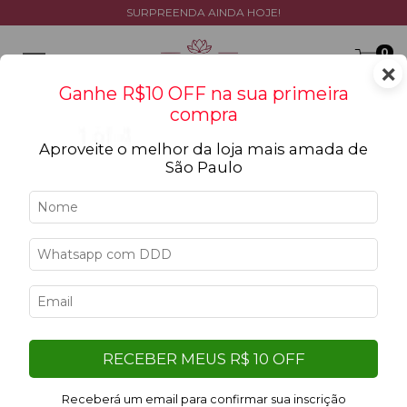
SURPREENDA AINDA HOJE!
0
×
Ganhe R$10 OFF na sua primeira
compra
Aproveite o melhor da loja mais amada de
São Paulo
Início
>
Complementos
>
Chocolates
Chocolates
Filtrar
14
%
RECEBER MEUS R$ 10 OFF
OFF
Receberá um email para confirmar sua inscrição