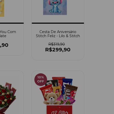
 You Com
Cesta De Aniversário
late
Stitch Feliz - Lilo & Stitch
,90
R$319,90
R$299,90
10
%
OFF