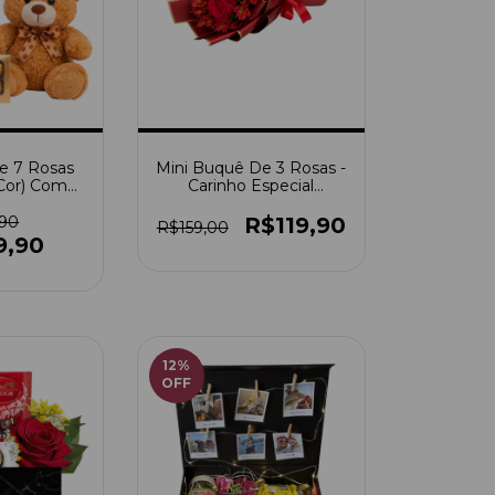
e 7 Rosas
Mini Buquê De 3 Rosas -
 Cor) Com
Carinho Especial
+ Ferrero
(Escolha A Cor)
er
,90
R$119,90
R$159,00
9,90
12
%
OFF