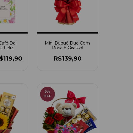
Café Da
Mini Buquê Duo Com
a Feliz
Rosa E Girassol
$119,90
R$139,90
5
%
OFF