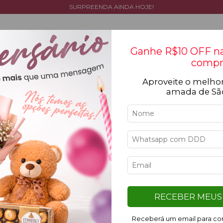
SURPREENDA AINDA HOJE!
Ganhe R$10 OFF na
compr
Aproveite o melhor
Tipos de flores
Cestas
Coleção
Ocasiõ
amada de Sã
12
%
15
%
OFF
OFF
RECEBER MEUS 
Receberá um email para con