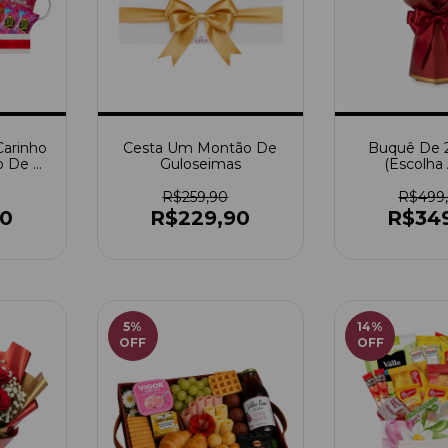
Carinho
Cesta Um Montão De
Buquê De 
o De 3
Guloseimas
(Escolha 
 Cor) +
o
R$259,90
R$499
90
R$229,90
R$34
5
%
14
%
OFF
OFF