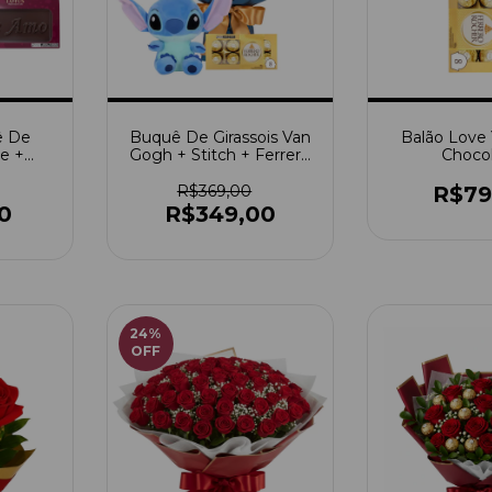
ê De
Buquê De Girassois Van
Balão Love
ue +
Gogh + Stitch + Ferrero
Choco
Amo +
Rocher
R$369,00
R$79
0
R$349,00
24
%
OFF