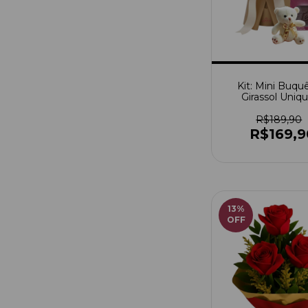
Kit: Mini Buqu
Girassol Uniq
Chocolate Te 
Pitico
R$189,90
R$169,9
13
%
OFF