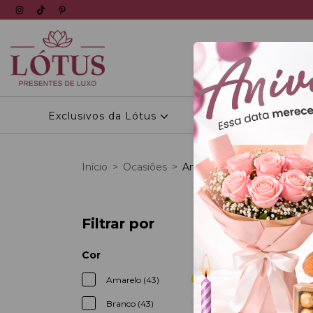
Exclusivos da Lótus
Personalizados
Início
>
Ocasiões
>
Amor
Filtrar por
13
%
OFF
Cor
Amarelo (43)
Branco (43)