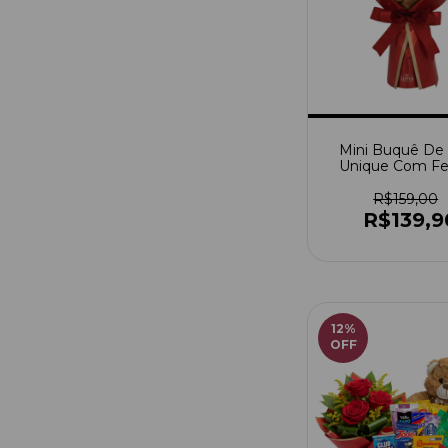
Mini Buquê De
Unique Com Fe
Rocher
R$159,00
R$139,9
12
%
OFF