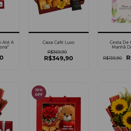
i Até A
Caixa Café Luxo
Cesta De 
rra"
Manhã Di
R$369,90
0
R
R$349,90
R$139,90
10
%
OFF