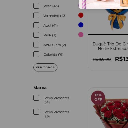
Rosa (43)
Vermelho (43)
Azul (41)
Pink (3)
Buquê Trio De Gir
Azul Claro (2)
Noite Estrelad
Gogh
Colorida (19)
R$1
R$159,90
VER TODOS
Marca
12
%
Lotus Presentes
OFF
(54)
Lótus Presentes
(26)