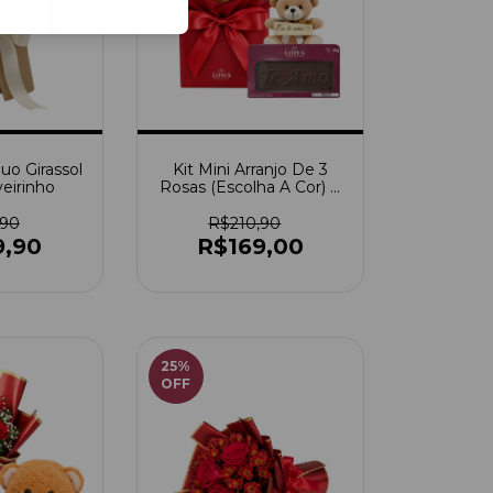
uo Girassol
Kit Mini Arranjo De 3
eirinho
Rosas (Escolha A Cor) +
Ursinho Pitico +
Chocolate Te Amo
,90
R$210,90
9,90
R$169,00
25
%
OFF