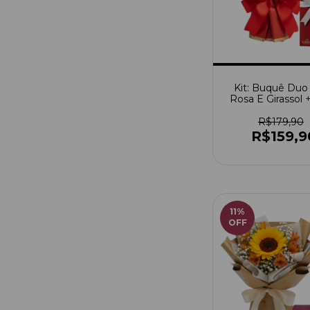
Kit: Buquê Du
Rosa E Girassol 
De Bombom Ne
R$179,90
R$159,9
11
%
OFF