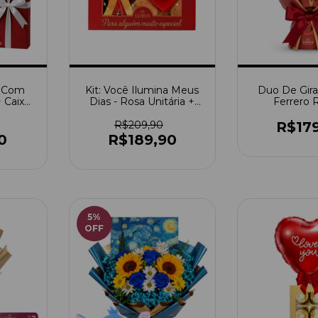
o Com
Kit: Você Ilumina Meus
Duo De Gir
+ Caixa
Dias - Rosa Unitária +
Ferrero 
stlê
Urso Amor Da Minha
Vida
R$209,90
R$17
0
R$189,90
5
%
OFF