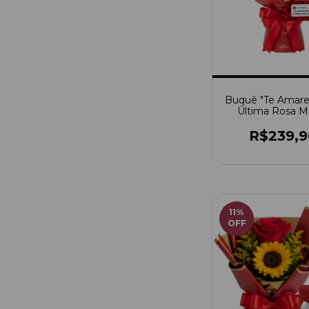
Buquê "Te Amare
Última Rosa Mo
R$239,9
11
%
OFF