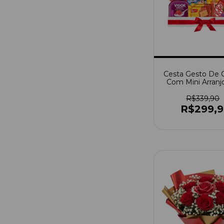
Cesta Gesto De 
Com Mini Arranj
Rosas (Escolha A
Urso Médi
R$339,90
R$299,