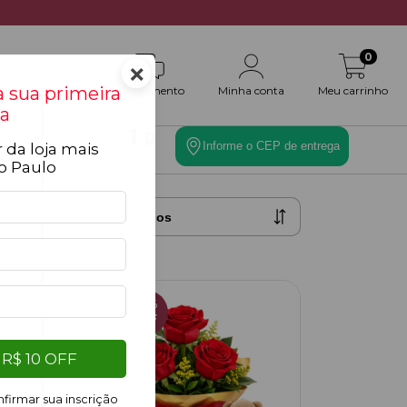
0
×
 sua primeira
Atendimento
Minha conta
Meu carrinho
a
Informe o CEP de entrega
 da loja mais
es
Toque Final
o Paulo
20
%
OFF
R$ 10 OFF
firmar sua inscrição