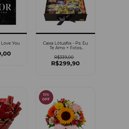
I Love You
Caixa Lótusflix - Ps: Eu
Te Amo + Fotos
Polaroids
9,00
R$339,00
R$299,90
11
%
OFF