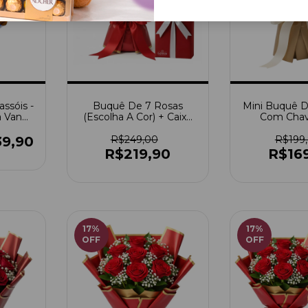
assóis -
Buquê De 7 Rosas
Mini Buquê D
a Van
(Escolha A Cor) + Caixa
Com Chav
De Bombom
39,90
R$249,00
R$199
R$219,90
R$16
17
%
17
%
OFF
OFF