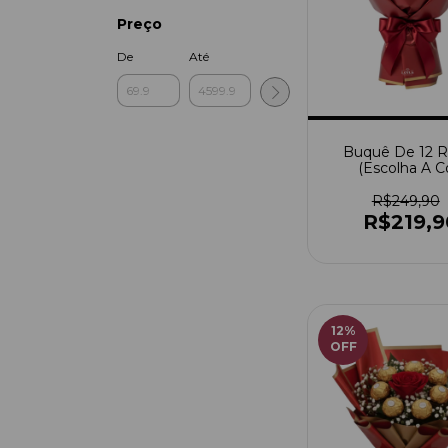
Preço
De
Até
Buquê De 12 R
(Escolha A C
R$249,90
R$219,9
12
%
OFF