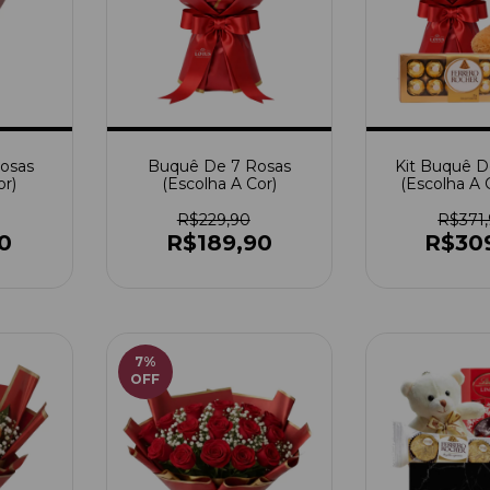
osas
Buquê De 7 Rosas
Kit Buquê D
or)
(Escolha A Cor)
(Escolha A
Urso Médio 
Roch
R$229,90
R$371
0
R$189,90
R$30
7
%
OFF