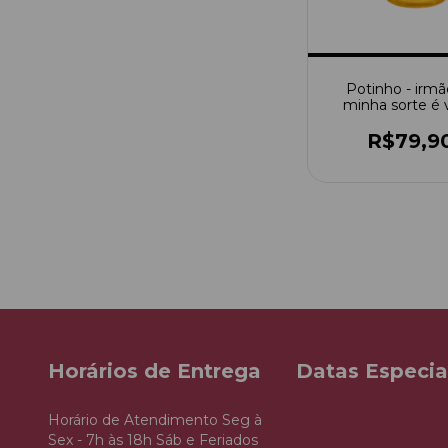
Potinho - irmã
minha sorte é
existir
R$79,9
Horários de Entrega
Datas Especia
Horário de Atendimento Seg à
Sex - 7h às 18h Sáb e Feriados