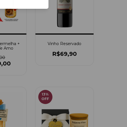
Vermelha +
Vinho Reservado
Te Amo
R$69,90
,00
9,00
13
%
OFF