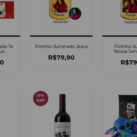
ada Te
Potinho Iluminado Jesus
Potinho I
ue
Nossa Sen
m Foto
Apare
R$79,90
00
R$79
17
%
OFF