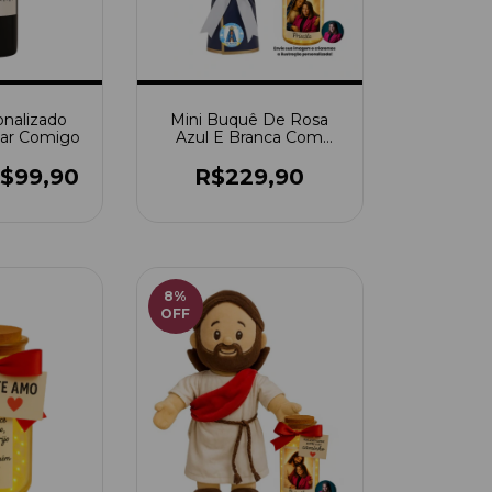
onalizado
Mini Buquê De Rosa
tar Comigo
Azul E Branca Com
Astromélias Brancas +
Potinho Iluminado
$99,90
R$229,90
Nossa Senhora De
Aparecida
8
%
OFF