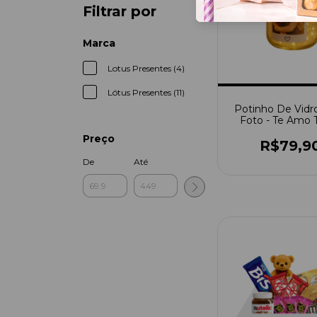
Filtrar por
Marca
Lotus Presentes (4)
Lótus Presentes (11)
Potinho De Vid
Foto - Te Amo 
Que Te Guardei
Preço
Potinho
R$79,9
De
Até