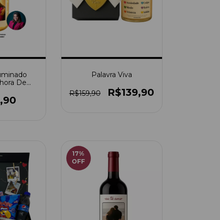
luminado
Palavra Viva
hora De
cida
R$139,90
R$159,90
,90
17
%
OFF