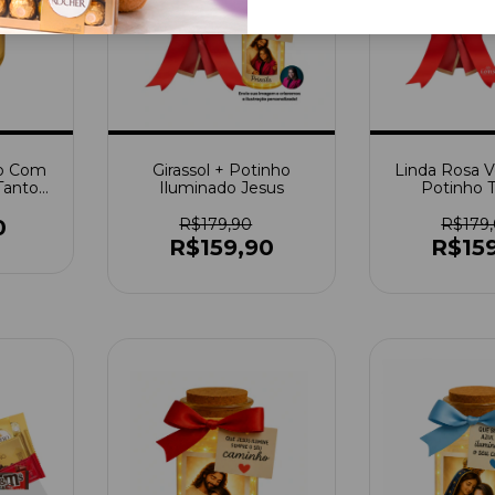
ro Com
Girassol + Potinho
Linda Rosa 
Tanto
Iluminado Jesus
Potinho 
 Em Um
0
R$179,90
R$179
R$159,90
R$15