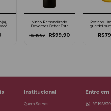
o(a),
Vinho Personalizado
Potinho - ir
 você
Devemos Beber Esta
guardei num
Noite?
num esco
0
R$99,90
R$79
R$119,90
is
Institucional
Entre em
Quem Somos
551198830