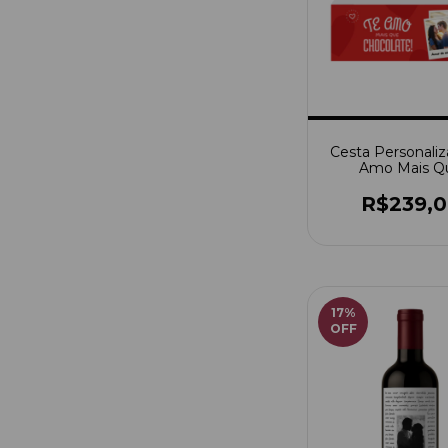
Cesta Personaliz
Amo Mais Q
Chocolate - Co
Do Casal
R$239,
17
%
OFF