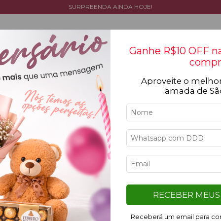
SURPREENDA AINDA HOJE!
Ganhe R$10 OFF na
compr
Aproveite o melhor
Tipos de flores
Cestas
Coleção
Ocasiõ
amada de Sã
11
%
11
%
OFF
OFF
RECEBER MEUS 
Receberá um email para con