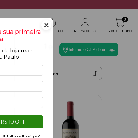
0
×
 sua primeira
Atendimento
Minha conta
Meu carrinho
a
Informe o CEP de entrega
 da loja mais
es
Toque Final
o Paulo
R$ 10 OFF
firmar sua inscrição