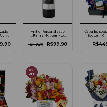
izado
Vinho Personalizado
Caixa Episódio
r Com
Últimas Notícias - Eu
(Lótusflix) 
Amo Você
Fotos Po
9,90
R$99,90
R$44
R$119,90
8
%
OFF