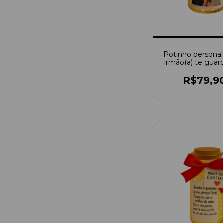
Potinho personal
irmão(a) te guar
um potinh
R$79,9