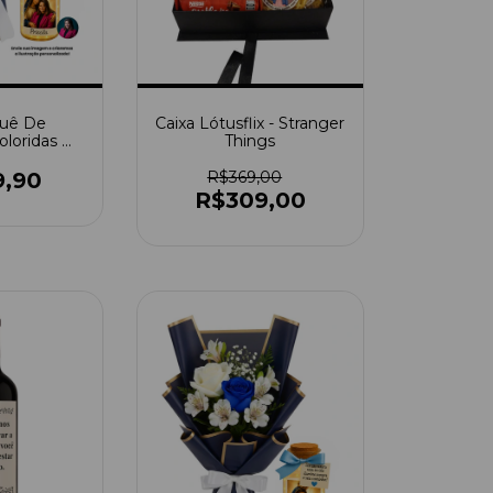
quê De
Caixa Lótusflix - Stranger
oloridas Da
Things
hora De
+ Potinho
9,90
R$369,00
nado
R$309,00