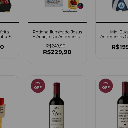
feita
Potinho Iluminado Jesus
Mini Bu
inho +
+ Arranjo De Astromélias
Astromélias C
ids
Coloridas - Confie
Nossa Sen
Naquele Que Escreve
Aparecida 
00
R$249,90
R$19
Os Teus Dias
Ilumi
R$229,90
17
%
17
%
OFF
OFF