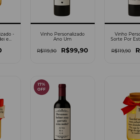
izado -
Vinho Personalizado
Vinho Pers
dei em
Ano Um
Sorte Por Es
o
0
R$99,90
R
R$119,90
R$119,90
17
%
OFF