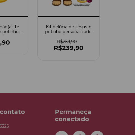
mão(a), te
Kit pelúcia de Jesus +
 potinho,
potinho personalizado
nderijo
com foto
,90
R$259,90
R$239,90
 contato
Permaneça
conectado
5325