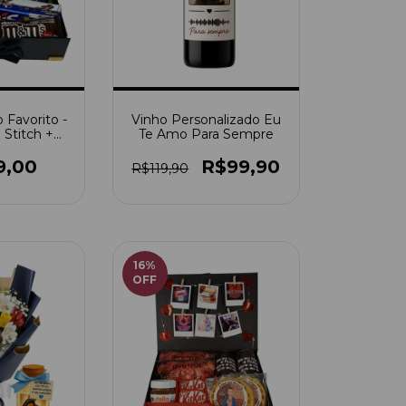
 Favorito -
Vinho Personalizado Eu
+ Stitch +
Te Amo Para Sempre
laroids
9,00
R$99,90
R$119,90
16
%
OFF