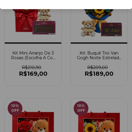
Kit Mini Arranjo De 3
Kit: Buquê Trio Van
Rosas (Escolha A Cor)
Gogh Noite Estrelada
+ Ursinho Pitico +
+ Ursinho Pitico +
Chocolate Te Amo
Chocolate Te Amo
R$210,90
R$209,00
R$169,00
R$189,00
10
%
10
%
OFF
OFF