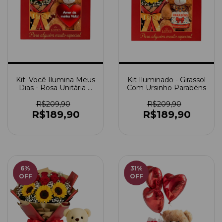
Kit: Você Ilumina Meus
Kit Iluminado - Girassol
Dias - Rosa Unitária +
Com Ursinho Parabéns
Urso Amor Da Minha
Vida
R$209,90
R$209,90
R$189,90
R$189,90
6
%
31
%
OFF
OFF