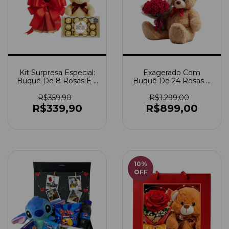
Kit Surpresa Especial:
Exagerado Com
Buquê De 8 Rosas E 3
Buquê De 24 Rosas E
Girassóis + Ferrero
3 Balões Vermelhos
Rocher 12 Unidades +
R$359,90
R$1.299,00
Ursinho
R$339,90
R$899,00
10
%
OFF