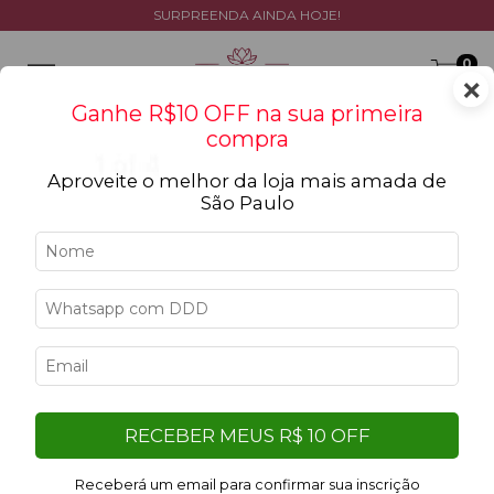
SURPREENDA AINDA HOJE!
0
×
Ganhe R$10 OFF na sua primeira
compra
Aproveite o melhor da loja mais amada de
São Paulo
Início
>
Exclusivos da Lótus
>
Combo Perfeito
Combo Perfeito
Filtrar
20
%
10
%
RECEBER MEUS R$ 10 OFF
OFF
OFF
Receberá um email para confirmar sua inscrição