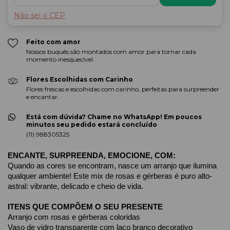
Não sei o CEP
Feito com amor
Nossos buquês são montados com amor para tornar cada
momento inesquecível.
Flores Escolhidas com Carinho
Flores frescas e escolhidas com carinho, perfeitas para surpreender
e encantar.
Está com dúvida? Chame no WhatsApp! Em poucos
minutos seu pedido estará concluído
(11) 988305325
ENCANTE, SURPREENDA, EMOCIONE, COM:
Quando as cores se encontram, nasce um arranjo que ilumina 
qualquer ambiente! Este mix de rosas e gérberas é puro alto-
astral: vibrante, delicado e cheio de vida. 
ITENS QUE COMPÕEM O SEU PRESENTE
Arranjo com rosas e gérberas coloridas
Vaso de vidro transparente com laço branco decorativo