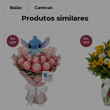
Balão
Canecas
Produtos similares
3
%
8
%
OFF
OFF