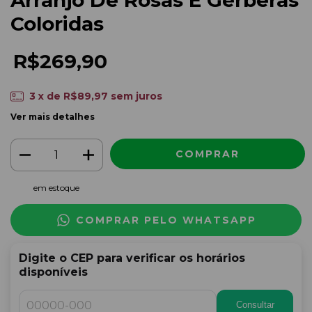
Arranjo De Rosas E Gérberas
Coloridas
R$269,90
3
x de
R$89,97
sem juros
Ver mais detalhes
em estoque
COMPRAR PELO WHATSAPP
Digite o CEP para verificar os horários
disponíveis
Consultar