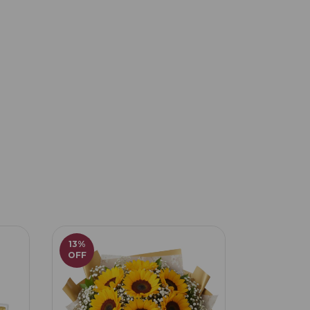
13
%
6
%
OFF
OFF