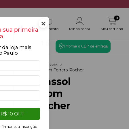
0
×
 sua primeira
Atendimento
Minha conta
Meu carrinho
a
Informe o CEP de entrega
 da loja mais
es
Toque Final
o Paulo
cio
>
Tipo de Flor
>
Girassóis
>
quê Girassol Solitário Com Ferrero Rocher
uquê Girassol
olitário Com
errero Rocher
R$ 10 OFF
R$159,00
firmar sua inscrição