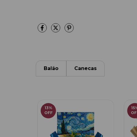
Balão
Canecas
13
%
15
OFF
OF