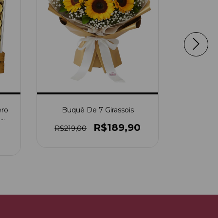
ero
Buquê De 7 Girassois
Box 
e
Astro
R$189,90
R$219,00
R$339,