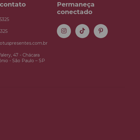
 contato
Permaneça
conectado
5325
5325
otuspresentes.com.br
alery, 47 - Chácara
nio - São Paulo – SP