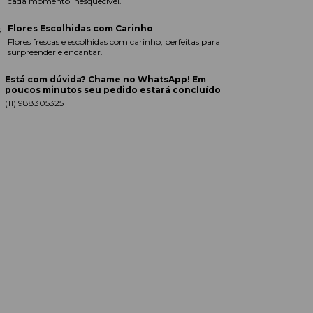
cada momento inesquecível.
Flores Escolhidas com Carinho
Flores frescas e escolhidas com carinho, perfeitas para
surpreender e encantar.
Está com dúvida? Chame no WhatsApp! Em
poucos minutos seu pedido estará concluído
(11) 988305325