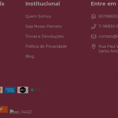
is
Institucional
Entre em
Quem Somos
551198830
Seja Nosso Parceiro
11 98830-
Trocas e Devoluções
contato@l
Política de Privacidade
Rua Paul V
Santo Antô
Blog