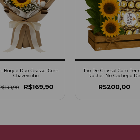
ni Buquê Duo Girassol Com
Trio De Girassol Com Ferr
Chaveirinho
Rocher No Cachepô D
Madeira
R$169,90
R$200,00
R$199,90