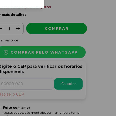
3
x de
R$53,00
sem juros
r mais detalhes
em estoque
COMPRAR PELO WHATSAPP
Digite o CEP para verificar os horários
disponíveis
Consultar
Não sei o CEP
Feito com amor
Nossos buquês são montados com amor para tornar