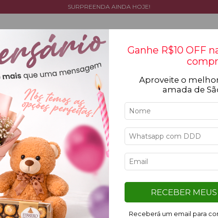
SURPREENDA AINDA HOJE!
Ganhe R$10 OFF na
compr
Aproveite o melhor
Tipos de flores
Cestas
Coleção
Ocasiõ
amada de Sã
Iní
Bu
B
S
F
RECEBER MEUS 
Receberá um email para con