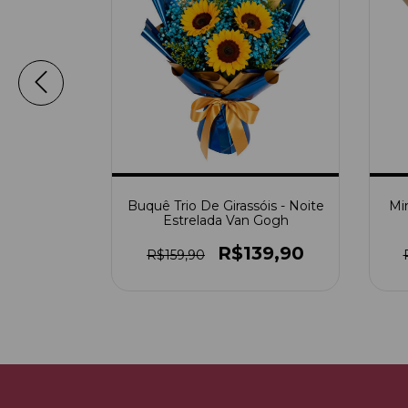
Buquê Trio De Girassóis - Noite
Mi
irassol
Estrelada Van Gogh
00
R$139,90
R$159,90