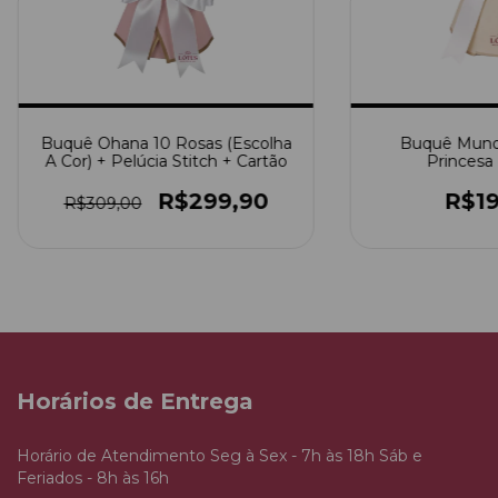
Buquê Ohana 10 Rosas (Escolha
Buquê Mundo
A Cor) + Pelúcia Stitch + Cartão
Princesa
R$299,90
R$19
R$309,00
Horários de Entrega
Horário de Atendimento Seg à Sex - 7h às 18h Sáb e
Feriados - 8h às 16h