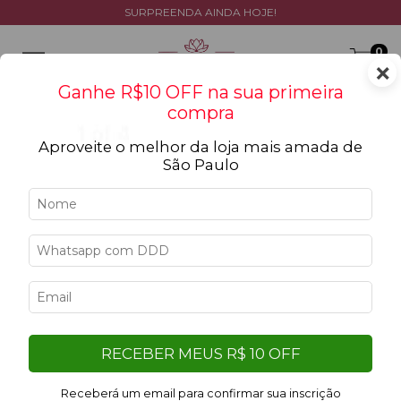
SURPREENDA AINDA HOJE!
0
×
Ganhe R$10 OFF na sua primeira
compra
Aproveite o melhor da loja mais amada de
São Paulo
7
%
OFF
RECEBER MEUS R$ 10 OFF
Receberá um email para confirmar sua inscrição