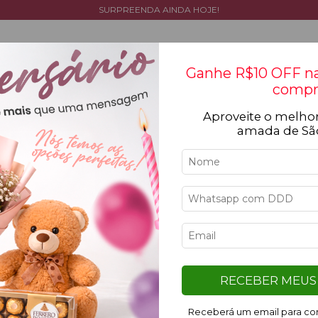
SURPREENDA AINDA HOJE!
Ganhe R$10 OFF na
compr
Aproveite o melhor
Tipos de flores
Cestas
Coleção
Ocasiõ
amada de Sã
Iní
Ce
RECEBER MEUS 
Receberá um email para con