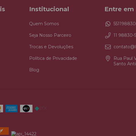
is
Institucional
Entre em
Quem Somos
551198830
Seja Nosso Parceiro
11 98830-
Trocas e Devoluções
contato@l
Política de Privacidade
Rua Paul V
Santo Antô
Blog