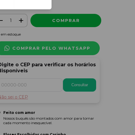
r mais detalhes
em estoque
COMPRAR PELO WHATSAPP
Digite o CEP para verificar os horários
disponíveis
Consultar
Não sei o CEP
Feito com amor
Nossos buquês são montados com amor para tornar
cada momento inesquecível.
Flores Escolhidas com Carinho