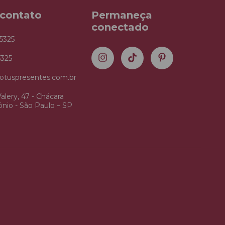
 contato
Permaneça
conectado
5325
5325
otuspresentes.com.br
alery, 47 - Chácara
nio - São Paulo – SP