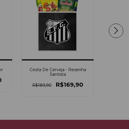
or
Cesta De Cerveja - Resenha
Box 
Santista
0
R
R$169,90
R$189,90