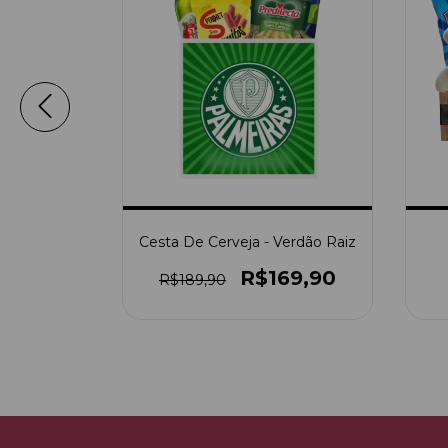
super pai
Cesta De Cerveja - Verdão Raiz
09,90
R$169,90
R$189,90