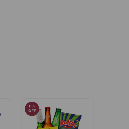
11
%
OFF