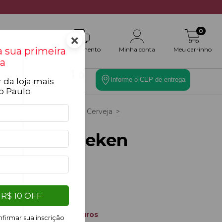
0
×
 sua primeira
Atendimento
Minha conta
Meu carrinho
a
Informe o CEP de entrega
 da loja mais
es
Toque Final
o Paulo
cio
>
Cestas
>
Cesta de Cerveja
>
sta Heineken Grande
Cesta Heineken
Grande
R$289,90
R$ 10 OFF
3
x de
R$96,63
sem juros
firmar sua inscrição