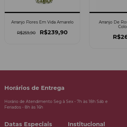
Arranjo Flores Em Vida Amarelo
Arranjo De Ro
Colo
R$239,90
R$259,90
R$26
Horários de Entrega
Horário de Atendimento Seg à Sex - 7h às 18h Sáb e
Feriados - 8h às 16h
Datas Especiais
Institucional