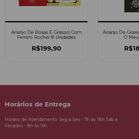
Arranjo De Rosas E Girassol Com
Arranjo De Girass
Ferrero Rocher 8 Unidades
O Meu 
R$199,90
R$18
Horários de Entrega
Horário de Atendimento Seg à Sex - 7h às 18h Sáb e
Feriados - 8h às 16h