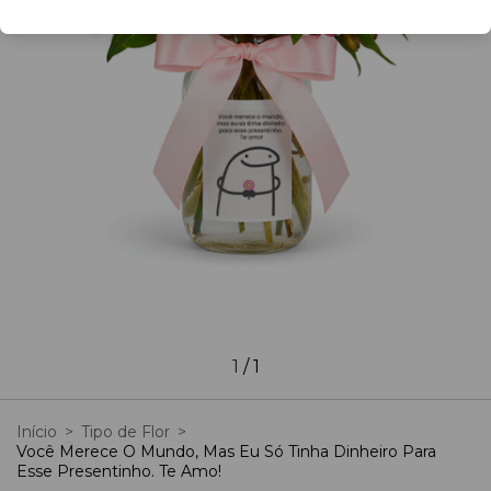
1
/
1
Início
>
Tipo de Flor
>
Você Merece O Mundo, Mas Eu Só Tinha Dinheiro Para
Esse Presentinho. Te Amo!