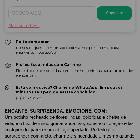
Consultar
Não sei o CEP
Feito com amor
Nossos buquês são montados com amor para tornar cada
momento inesquecível.
Flores Escolhidas com Carinho
Flores frescas e escolhidas com carinho, perfeitas para surpreender
e encantar.
Está com dúvida? Chame no WhatsApp! Em poucos
minutos seu pedido estará concluído
(11) 988305325
ENCANTE, SURPREENDA, EMOCIONE, COM:
Um potinho recheado de flores lindas, coloridas e cheias de 
vida, é o tipo de mimo que arranca riso, aquece o coração e faz 
qualquer dia parecer um abraço apertado. Perfeito pra 
surpreender com afeto, charme e sinceridade... mesmo quando 