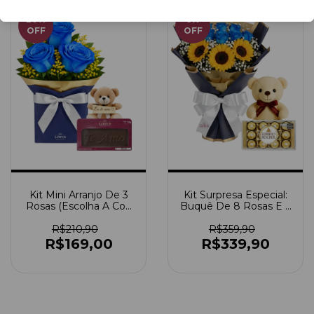
20
%
6
%
OFF
OFF
Kit Mini Arranjo De 3
Kit Surpresa Especial:
Rosas (Escolha A Cor)
Buquê De 8 Rosas E 3
+ Ursinho Pitico +
Girassóis + Ferrero
Chocolate Te Amo
Rocher 12 Unidades +
R$210,90
R$359,90
Ursinho
R$169,00
R$339,90