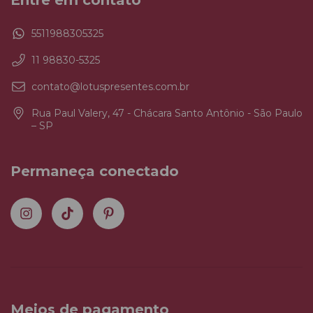
Entre em contato
5511988305325
11 98830-5325
contato@lotuspresentes.com.br
Rua Paul Valery, 47 - Chácara Santo Antônio - São Paulo
– SP
Permaneça conectado
Meios de pagamento