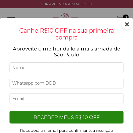
SURPREENDA AINDA HOJE!
0
×
Ganhe R$10 OFF na sua primeira
compra
Aproveite o melhor da loja mais amada de
São Paulo
Início
>
Exclusivos da Lótus
>
Combo Perfeito
Combo Perfeito
Filtrar
Filtro aplicado:
RECEBER MEUS R$ 10 OFF
Limpar filtros
Azul
Receberá um email para confirmar sua inscrição