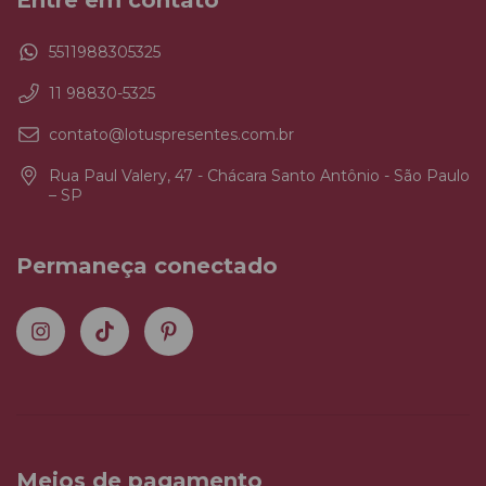
Entre em contato
5511988305325
11 98830-5325
contato@lotuspresentes.com.br
Rua Paul Valery, 47 - Chácara Santo Antônio - São Paulo
– SP
Permaneça conectado
Meios de pagamento