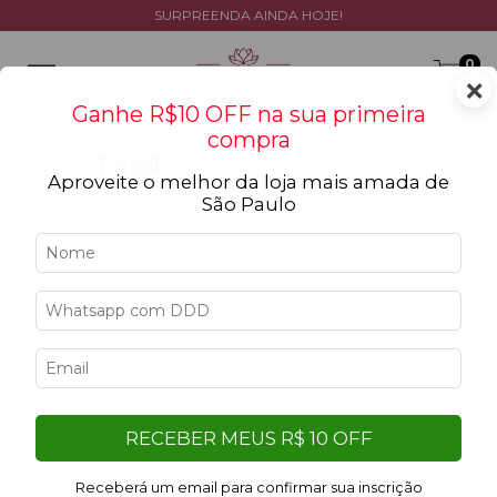
SURPREENDA AINDA HOJE!
0
×
Ganhe R$10 OFF na sua primeira
compra
Aproveite o melhor da loja mais amada de
São Paulo
Início
>
Exclusivos da Lótus
>
Combo Perfeito
Combo Perfeito
Filtrar
Filtro aplicado:
RECEBER MEUS R$ 10 OFF
Limpar filtros
Colorida
Receberá um email para confirmar sua inscrição