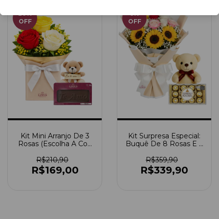
20
%
6
%
OFF
OFF
Kit Mini Arranjo De 3
Kit Surpresa Especial:
Rosas (Escolha A Cor)
Buquê De 8 Rosas E 3
+ Ursinho Pitico +
Girassóis + Ferrero
Chocolate Te Amo
Rocher 12 Unidades +
R$210,90
R$359,90
Ursinho
R$169,00
R$339,90