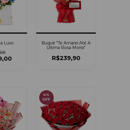
a Luxo
Buquê "Te Amarei Até A
Última Rosa Morra"
,00
R$239,90
9,00
4
%
OFF