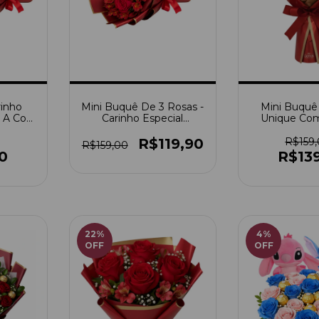
rinho
Mini Buquê De 3 Rosas -
Mini Buquê
 A Cor)
Carinho Especial
Unique Com
ombom
(Escolha A Cor)
Roch
R$119,90
R$159
R$159,00
0
R$13
22
%
4
%
OFF
OFF