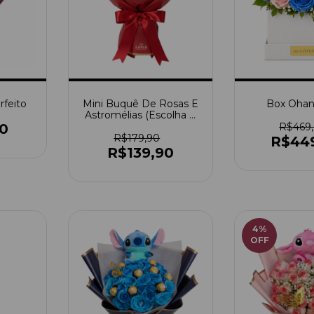
feito
Mini Buquê De Rosas E
Box Ohan
Astromélias (Escolha A
Cor)
0
R$469
R$179,90
R$44
R$139,90
4
%
OFF