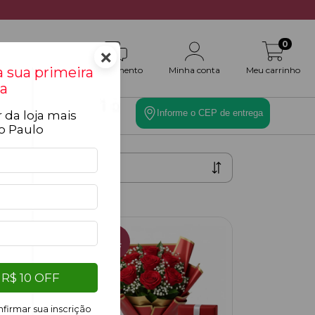
0
×
 sua primeira
Atendimento
Minha conta
Meu carrinho
a
Informe o CEP de entrega
 da loja mais
es
Toque Final
o Paulo
12
%
OFF
R$ 10 OFF
firmar sua inscrição