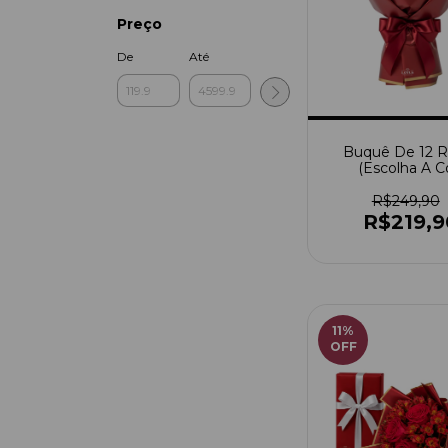
Preço
De
Até
Buquê De 12 R
(Escolha A C
R$249,90
R$219,9
11
%
OFF