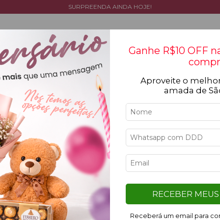
SURPREENDA AINDA HOJE!
Ganhe R$10 OFF na
compr
Aproveite o melhor
Tipos de flores
Cestas
Coleção
Ocasiõ
amada de Sã
9
%
17
%
OFF
OFF
RECEBER MEUS 
Receberá um email para con