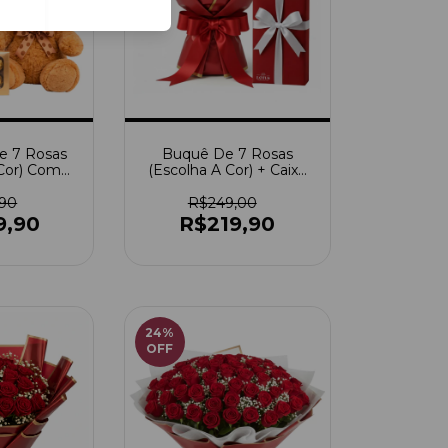
e 7 Rosas
Buquê De 7 Rosas
 Cor) Com
(Escolha A Cor) + Caixa
+ Ferrero
De Bombom
er
,90
R$249,00
9,90
R$219,90
24
%
OFF