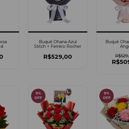
Rosa
Buquê Ohana Azul
Buquê Ohan
ed
Stitch + Ferrero Rocher
Ang
0
R$529,00
R$529
R$50
9
%
9
%
OFF
OFF