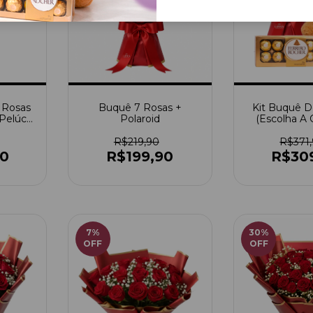
 Rosas
Buquê 7 Rosas +
Kit Buquê D
 Pelúcia
Polaroid
(Escolha A
tão
Urso Médio 
Roch
R$219,90
R$371
90
R$199,90
R$30
7
%
30
%
OFF
OFF