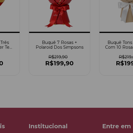
"Três
Buquê 7 Rosas +
Buquê Tons
er Te
Polaroid Dos Simpsons
Com 10 Rosas
R$219,90
R$219
0
R$199,90
R$19
is
Institucional
Entre em