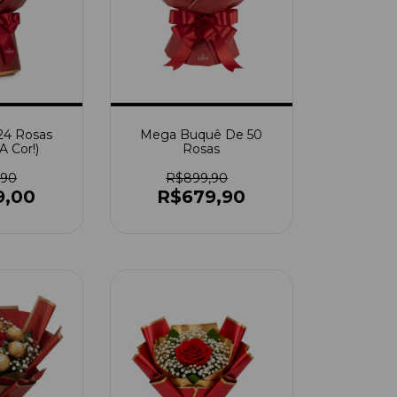
24 Rosas
Mega Buquê De 50
A Cor!)
Rosas
,90
R$899,90
9,00
R$679,90