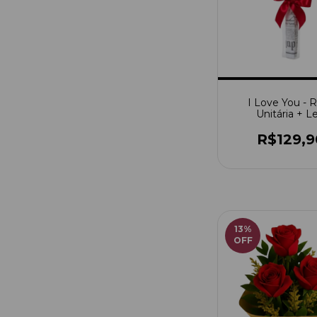
I Love You - 
Unitária + L
R$129,9
13
%
OFF