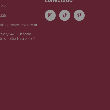
conectado
5325
5325
otuspresentes.com.br
alery, 47 - Chácara
nio - São Paulo – SP