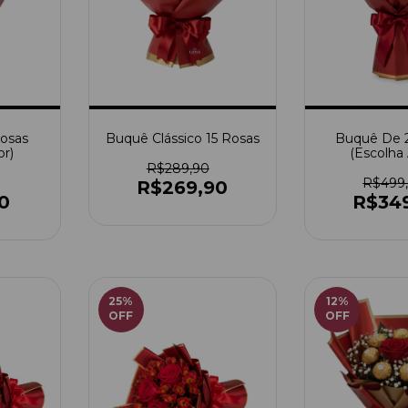
osas
Buquê Clássico 15 Rosas
Buquê De 
or)
(Escolha 
R$289,90
R$499
R$269,90
0
R$34
25
%
12
%
OFF
OFF