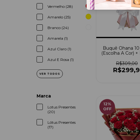
Vermelho (28)
Amarelo (25)
Branco (24)
Amarela (1)
Buquê Ohana 10
Azul Claro (1)
(Escolha A Cor) +
Stitch + Car
Azul E Rosa (1)
R$309,00
R$299,
VER TODOS
Marca
12
%
Lotus Presentes
OFF
(20)
Lótus Presentes
(17)