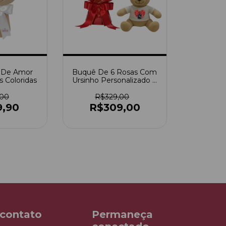
 De Amor
Buquê De 6 Rosas Com
 Coloridas
Ursinho Personalizado E
Balão
,00
R$329,00
9,90
R$309,00
 contato
Permaneça