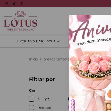
Exclusivos da Lótus
Personalizados
Início
>
breadcrumbs.buques
>
Rosas
Filtrar por
3
%
OFF
Cor
Azul (27)
Rosa (28)