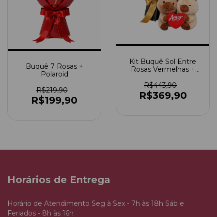
Kit Buquê Sol Entre
Buquê 7 Rosas +
Rosas Vermelhas +
Polaroid
Ursinho Capivara
R$443,90
R$219,90
R$369,90
R$199,90
Horários de Entrega
Horário de Atendimento Seg à Sex - 7h às 18h Sáb e
Feriados - 8h às 16h