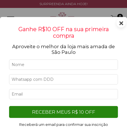
SURPREENDA AINDA HOJE!
0
×
Ganhe R$10 OFF na sua primeira
compra
Aproveite o melhor da loja mais amada de
São Paulo
Erro - 404
Desculpe, mas a página que você está procurando não
existe.
Talvez você se interesse pelos seguintes produtos.
9
%
OFF
RECEBER MEUS R$ 10 OFF
Receberá um email para confirmar sua inscrição