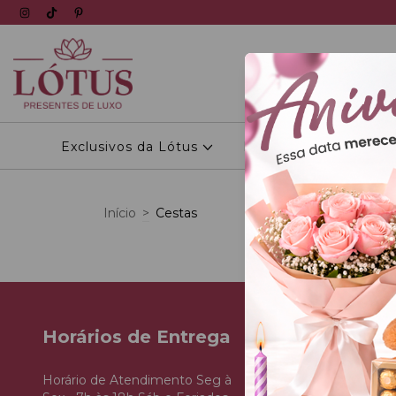
Exclusivos da Lótus
Personalizados
Início
>
Cestas
Não temo
Horários de Entrega
Datas Especia
Horário de Atendimento Seg à