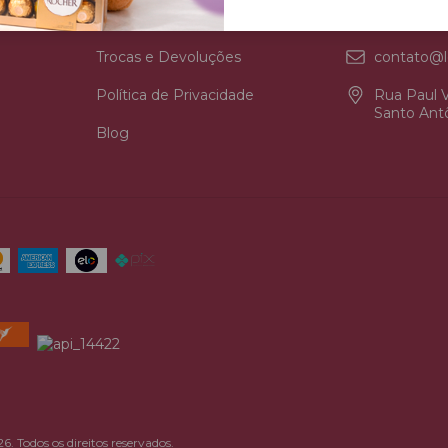
Seja Nosso Parceiro
11 98830-
Trocas e Devoluções
contato@l
Política de Privacidade
Rua Paul V
Santo Antô
Blog
odos os direitos reservados.