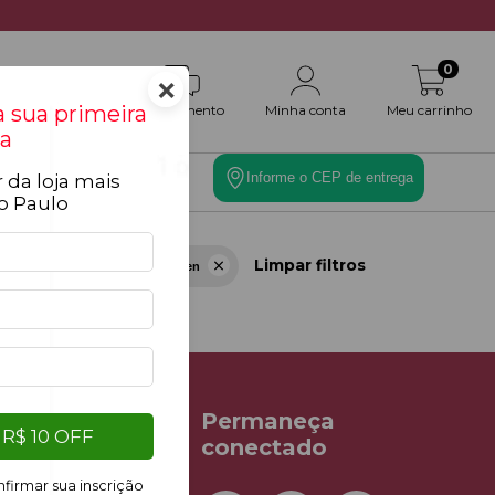
0
×
 sua primeira
Atendimento
Minha conta
Meu carrinho
a
Informe o CEP de entrega
 da loja mais
es
Toque Final
o Paulo
Limpar filtros
Heineken
 filtros.
 contato
Permaneça
R$ 10 OFF
conectado
5325
firmar sua inscrição