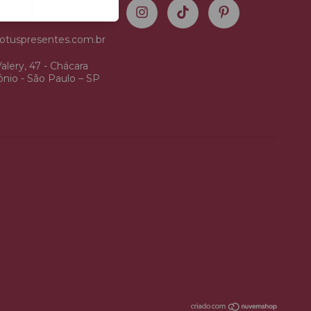
5325
otuspresentes.com.br
alery, 47 - Chácara
nio - São Paulo – SP