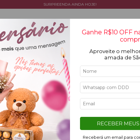
SURPREENDA AINDA HOJE!
Ganhe R$10 OFF na
compr
Aproveite o melhor
Tipos de flores
Cestas
Coleção
Ocasiõ
amada de Sã
s resultados para sua pesquisa. Por favor, tente com outros
is
Institucional
Entre em
RECEBER MEUS 
Quem Somos
551198830
Receberá um email para con