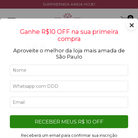
SURPREENDA AINDA HOJE!
0
×
Ganhe R$10 OFF na sua primeira
compra
Aproveite o melhor da loja mais amada de
São Paulo
Início
>
Coleções
Coleções
Filtrar
Filtro aplicado:
RECEBER MEUS R$ 10 OFF
Limpar filtros
Pink
Receberá um email para confirmar sua inscrição