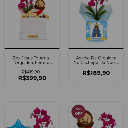
Box Jesus Te Ama -
Arranjo De Orquídea
Orquídea, Ferrero
No Cachepô Da Nossa
Rocher + Pelúcia
Senhora De Aparecida
Jesus
R$419,90
R$189,90
R$399,90
5
%
OFF