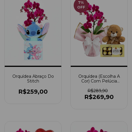
7
%
OFF
Orquídea Abraço Do
Orquídea (Escolha A
Stitch
Cor) Com Pelúcia
Média E Ferrero
Rocher
R$259,00
R$289,90
R$269,90