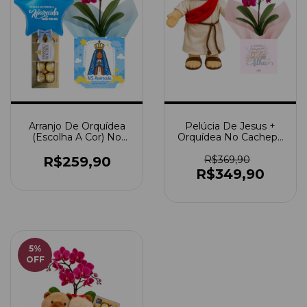
Arranjo De Orquídea
Pelúcia De Jesus +
(Escolha A Cor) No
Orquídea No Cachepô
Cachepô Da Nossa
Lembre-Se De Quem
Senhora De Aparecida
Você É Filha
R$259,90
R$369,90
Com Ferrero Roche E
R$349,90
Balão Azul De Estrela
5
%
OFF