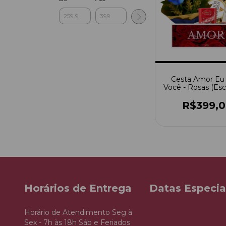
Cesta Amor E
Você - Rosas (Esc
Cor)
R$399,
Horários de Entrega
Datas Especia
Horário de Atendimento Seg à
Sex - 7h às 18h Sáb e Feriados