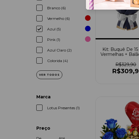
Branco (6)
Vermelho (6)
Azul (5)
Pink (1)
Kit: Buquê De 15
Azul Claro (2)
Vermelhas + Balã
Amo Pra Sem
Colorida (4)
R$329,90
R$309,
VER TODOS
Marca
Lotus Presentes (1)
Preço
De
Até