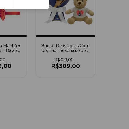
Da Manhã +
Buquê De 6 Rosas Com
s + Balão +
Ursinho Personalizado E
ca
Balão
,00
R$329,00
9,00
R$309,00