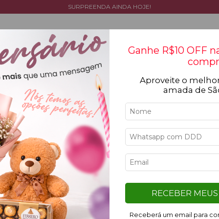
SURPREENDA AINDA HOJE!
Ganhe R$10 OFF na
compr
Aproveite o melhor
Tipos de flores
Cestas
Coleção
Ocasiõ
amada de Sã
Limpar 
Azul
7
%
5
%
OFF
OFF
RECEBER MEUS 
Receberá um email para con