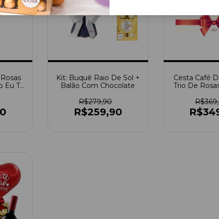
 Rosas
Kit: Buquê Raio De Sol +
Cesta Café 
o Eu Te
Balão Com Chocolate
Trio De Rosa
pre
Cane
R$279,90
R$369
90
R$259,90
R$34