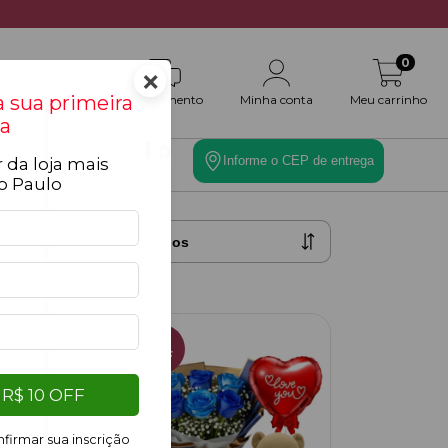
0
×
 sua primeira
Atendimento
Minha conta
Meu carrinho
a
Informe o CEP de entrega
 da loja mais
es
Toque Final
o Paulo
filtros
6
%
OFF
R$ 10 OFF
firmar sua inscrição