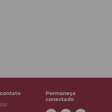
 contato
Permaneça
conectado
5325