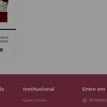
u Amo
olher A
00
is
Institucional
Entre em
Quem Somos
551198830