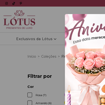
Exclusivos da Lótus
Personalizados
Início
>
Coleções
>
Flores com Balões
Filtrar por
6
%
OFF
Cor
Rosa (7)
Amarelo (6)