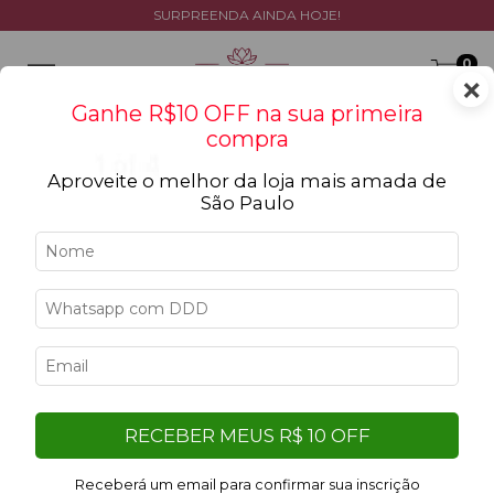
SURPREENDA AINDA HOJE!
0
×
Ganhe R$10 OFF na sua primeira
compra
Aproveite o melhor da loja mais amada de
São Paulo
Início
>
Ocasiões
Ocasiões
Filtrar
Filtro aplicado:
RECEBER MEUS R$ 10 OFF
Limpar filtros
Amarela
Receberá um email para confirmar sua inscrição