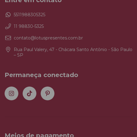
Entre em contato
5511988305325
11 98830-5325
contato@lotuspresentes.com.br
Rua Paul Valery, 47 - Chácara Santo Antônio - São Paulo
– SP
Permaneça conectado
Meios de pagamento