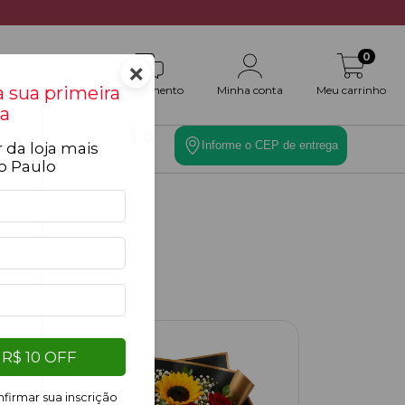
0
×
 sua primeira
Atendimento
Minha conta
Meu carrinho
a
Informe o CEP de entrega
 da loja mais
es
Toque Final
o Paulo
17
%
R$ 10 OFF
OFF
firmar sua inscrição