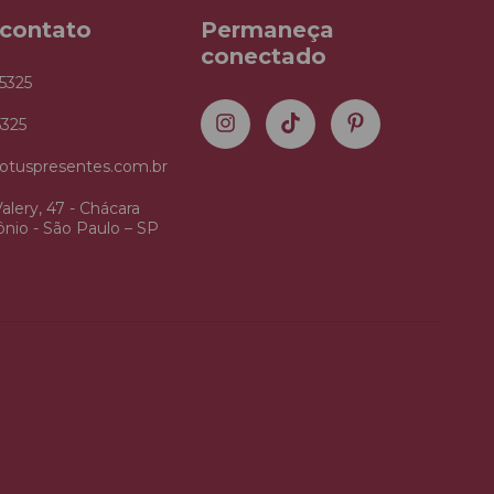
 contato
Permaneça
conectado
5325
5325
otuspresentes.com.br
alery, 47 - Chácara
nio - São Paulo – SP