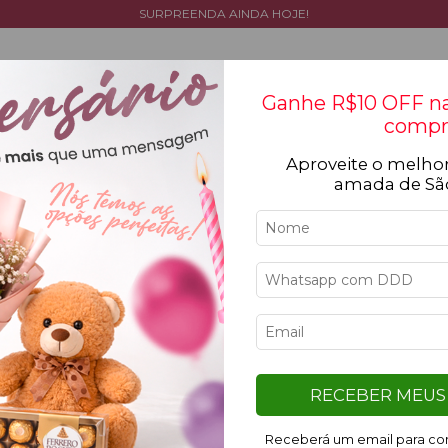
SURPREENDA AINDA HOJE!
Ganhe R$10 OFF na
compr
Aproveite o melhor
Tipos de flores
Cestas
Coleção
Ocasiõ
amada de Sã
Erro - 404
Desculpe, mas a página que você está procurando não existe.
Talvez você se interesse pelos seguintes produtos.
9
%
RECEBER MEUS 
OFF
Receberá um email para con