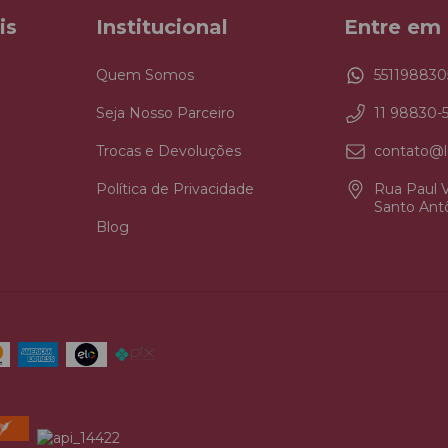
is
Institucional
Entre em
Quem Somos
551198830
Seja Nosso Parceiro
11 98830-
Trocas e Devoluções
contato@l
Política de Privacidade
Rua Paul V
Santo Antô
Blog