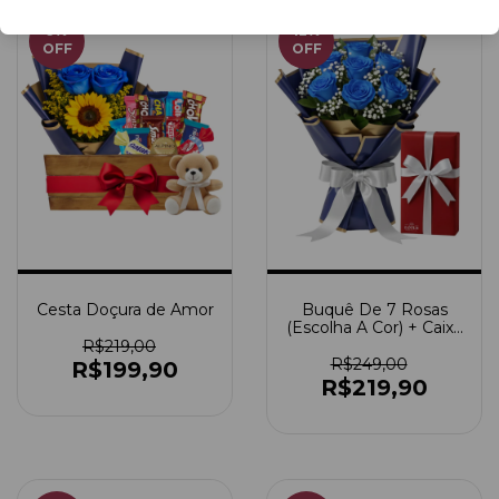
9
%
12
%
OFF
OFF
Cesta Doçura de Amor
Buquê De 7 Rosas
(Escolha A Cor) + Caixa
De Bombom
R$219,00
R$249,00
R$199,90
R$219,90