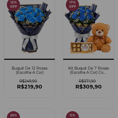
12
%
17
%
OFF
OFF
Buquê De 12 Rosas
Kit Buquê De 7 Rosas
(Escolha A Cor)
(Escolha A Cor) Com
Urso Médio + Ferrero
Rocher
R$249,90
R$371,90
R$219,90
R$309,90
25
%
11
%