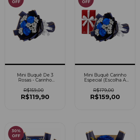
OFF
OFF
Mini Buquê De 3
Mini Buquê Carinho
Rosas - Carinho
Especial (Escolha A
Especial (Escolha A
Cor) + Caixa De
Cor)
Bombom
R$159,00
R$179,00
R$119,90
R$159,00
30
%
OFF