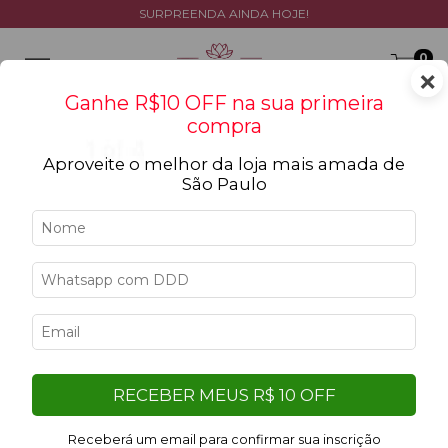
SURPREENDA AINDA HOJE!
0
×
Ganhe R$10 OFF na sua primeira
compra
Aproveite o melhor da loja mais amada de
São Paulo
Início
>
Ocasiões
>
Agradecimento
Agradecimento
Filtrar
Filtro aplicado:
RECEBER MEUS R$ 10 OFF
Limpar filtros
Azul
Receberá um email para confirmar sua inscrição