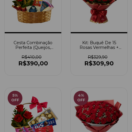
Cesta Combinação
Kit: Buquê De 15
Perfeita (Queijos,
Rosas Vermelhas +
Rosas, Ferrero Rocher
Balão Eu Te Amo Pra
E Vinho)
Sempre
R$410,00
R$329,90
R$390,00
R$309,90
5
%
4
%
OFF
OFF