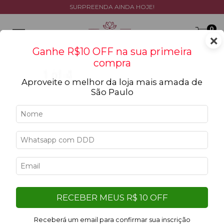
SURPREENDA AINDA HOJE!
0
×
Ganhe R$10 OFF na sua primeira
compra
Aproveite o melhor da loja mais amada de
São Paulo
Início
>
Ocasiões
>
Amor
Amor
Filtrar
Filtro aplicado:
RECEBER MEUS R$ 10 OFF
Limpar filtros
Vermelho
Receberá um email para confirmar sua inscrição