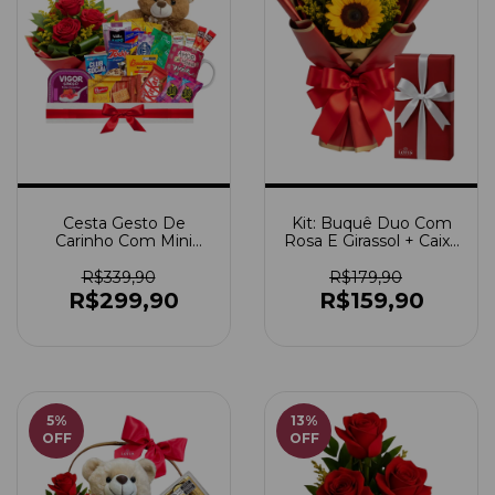
Cesta Gesto De
Kit: Buquê Duo Com
Carinho Com Mini
Rosa E Girassol + Caixa
Arranjo De 3 Rosas
De Bombom Nestlê
(Escolha A Cor) + Urso
R$339,90
R$179,90
Médio
R$299,90
R$159,90
5
%
13
%
OFF
OFF