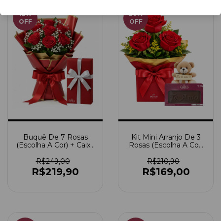
12
%
20
%
OFF
OFF
Buquê De 7 Rosas
Kit Mini Arranjo De 3
(Escolha A Cor) + Caixa
Rosas (Escolha A Cor)
De Bombom
+ Ursinho Pitico +
Chocolate Te Amo
R$249,00
R$210,90
R$219,90
R$169,00