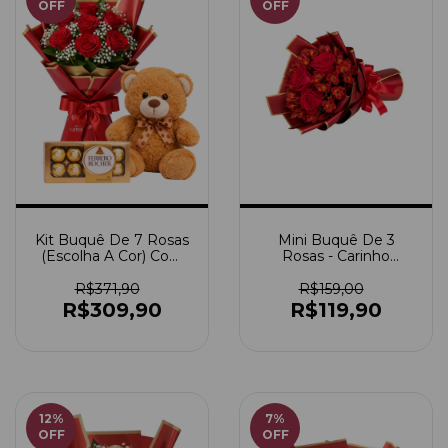
OFF
OFF
Kit Buquê De 7 Rosas
Mini Buquê De 3
(Escolha A Cor) Com
Rosas - Carinho
Urso Médio + Ferrero
Especial (Escolha A
Rocher
Cor)
R$371,90
R$159,00
R$309,90
R$119,90
12
%
7
%
OFF
OFF