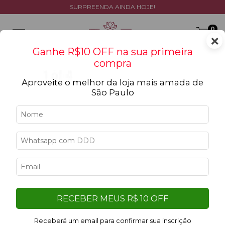
SURPREENDA AINDA HOJE!
0
×
Ganhe R$10 OFF na sua primeira
compra
Aproveite o melhor da loja mais amada de
São Paulo
Erro - 404
Desculpe, mas a página que você está procurando não
existe.
Talvez você se interesse pelos seguintes produtos.
9
%
OFF
RECEBER MEUS R$ 10 OFF
Receberá um email para confirmar sua inscrição