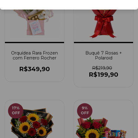
Orquídea Rara Frozen
Buquê 7 Rosas +
com Ferrero Rocher
Polaroid
R$349,90
R$219,90
R$199,90
17
%
9
%
OFF
OFF