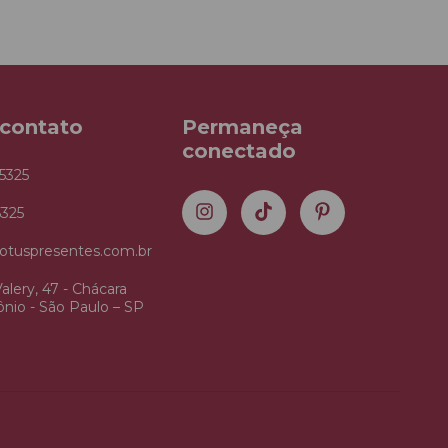
 contato
Permaneça
conectado
5325
5325
otuspresentes.com.br
alery, 47 - Chácara
nio - São Paulo – SP