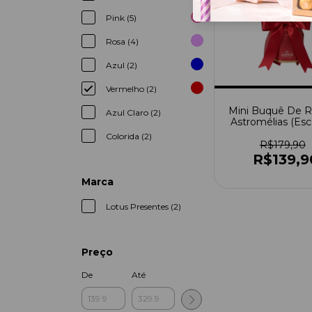
Pink (5)
Rosa (4)
Azul (2)
Vermelho (2)
Mini Buquê De R
Azul Claro (2)
Astromélias (Esc
Cor)
Colorida (2)
R$179,90
R$139,9
Marca
Lotus Presentes (2)
Preço
De
Até