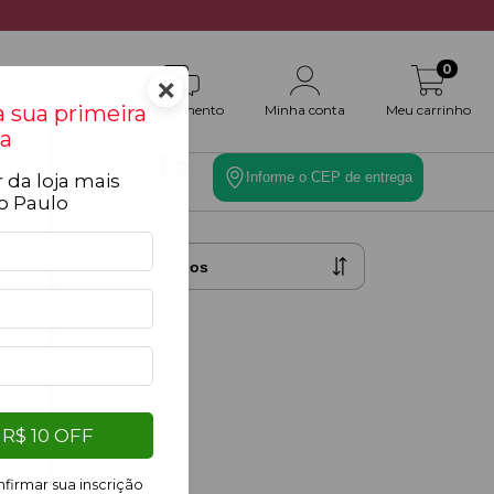
0
×
 sua primeira
Atendimento
Minha conta
Meu carrinho
a
Informe o CEP de entrega
 da loja mais
es
Toque Final
o Paulo
filtros
R$ 10 OFF
firmar sua inscrição