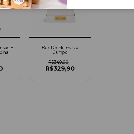
osas E
Box De Flores Do
olha A
Campo
R$349,90
0
R$329,90