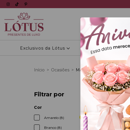
Exclusivos da Lótus
Personalizados
Início
>
Ocasiões
>
Maternidade
Filtrar por
22
%
OFF
Cor
Amarelo (8)
Branco (8)