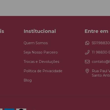
is
Institucional
Entre em
Quem Somos
551198830
Seja Nosso Parceiro
11 98830-
Trocas e Devoluções
contato@l
Política de Privacidade
Rua Paul V
Santo Antô
Blog