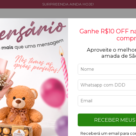
SURPREENDA AINDA HOJE!
Ganhe R$10 OFF na
compr
Aproveite o melhor
Tipos de flores
Cestas
Coleção
Ocasiõ
amada de Sã
Limpar 
Vermelho
6
%
OFF
RECEBER MEUS 
Receberá um email para con