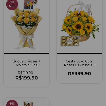
9
%
OFF
Buquê 7 Rosas +
Cesta Luxo Com
Polaroid Dos
Rosas E Girassóis +
Simpsons
Ferrero Rocher
R$219,90
R$339,90
R$199,90
9
%