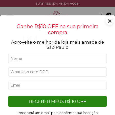
SURPREENDA AINDA HOJE!
0
×
Ganhe R$10 OFF na sua primeira
compra
Aproveite o melhor da loja mais amada de
São Paulo
Início
>
Ocasiões
>
Para Irmãos
Para Irmãos
Filtrar
Filtro aplicado:
RECEBER MEUS R$ 10 OFF
Limpar filtros
Amarelo
Receberá um email para confirmar sua inscrição