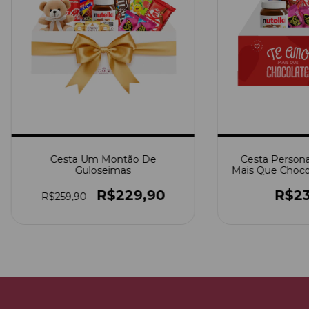
Cesta Um Montão De
Cesta Persona
Guloseimas
Mais Que Choco
Do C
R$229,90
R$23
R$259,90