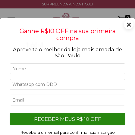
SURPREENDA AINDA HOJE!
0
×
Ganhe R$10 OFF na sua primeira
compra
Aproveite o melhor da loja mais amada de
São Paulo
6
%
OFF
RECEBER MEUS R$ 10 OFF
Receberá um email para confirmar sua inscrição