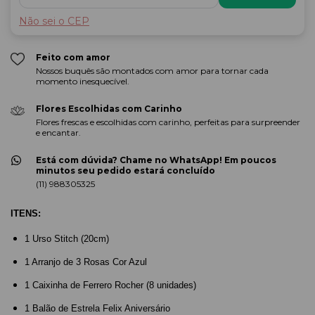
Não sei o CEP
Feito com amor
Nossos buquês são montados com amor para tornar cada
momento inesquecível.
Flores Escolhidas com Carinho
Flores frescas e escolhidas com carinho, perfeitas para surpreender
e encantar.
Está com dúvida? Chame no WhatsApp! Em poucos
minutos seu pedido estará concluído
(11) 988305325
ITENS:
1 Urso Stitch (20cm)
1 Arranjo de 3 Rosas Cor Azul
1 Caixinha de Ferrero Rocher (8 unidades)
1 Balão de Estrela Felix Aniversário