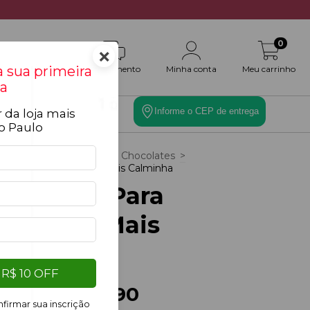
0
×
 sua primeira
Atendimento
Minha conta
Meu carrinho
a
Informe o CEP de entrega
 da loja mais
es
Toque Final
o Paulo
cio
>
Cestas
>
Cesta de Chocolates
>
t Tpm - Para Deixá-La Mais Calminha
it Tpm - Para
Deixá-La Mais
Calminha
R$ 10 OFF
R$139,90
$159,90
firmar sua inscrição