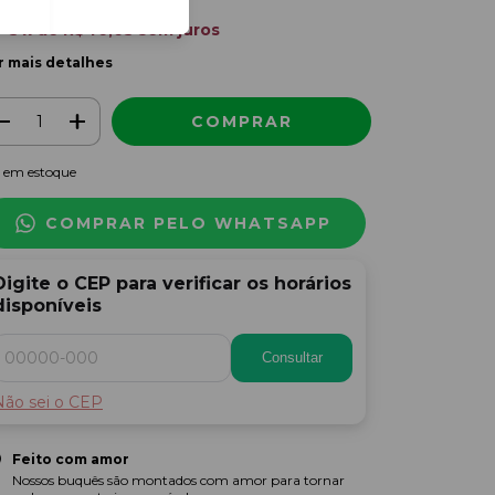
3
x de
R$46,63
sem juros
r mais detalhes
em estoque
COMPRAR PELO WHATSAPP
Digite o CEP para verificar os horários
disponíveis
Consultar
Não sei o CEP
Feito com amor
Nossos buquês são montados com amor para tornar