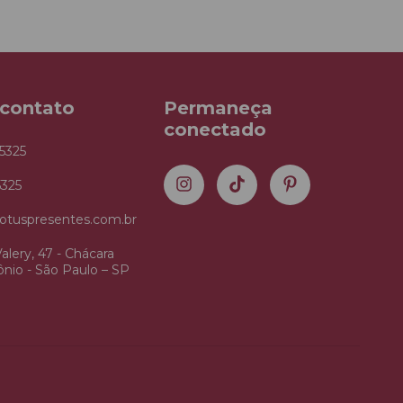
 contato
Permaneça
conectado
5325
5325
otuspresentes.com.br
alery, 47 - Chácara
nio - São Paulo – SP