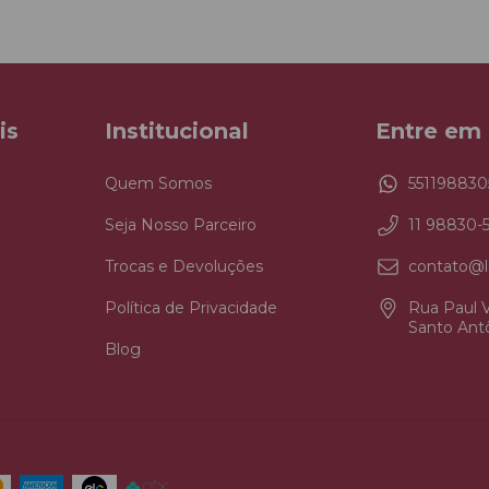
is
Institucional
Entre em
Quem Somos
551198830
Seja Nosso Parceiro
11 98830-
Trocas e Devoluções
contato@l
Política de Privacidade
Rua Paul V
Santo Antô
Blog