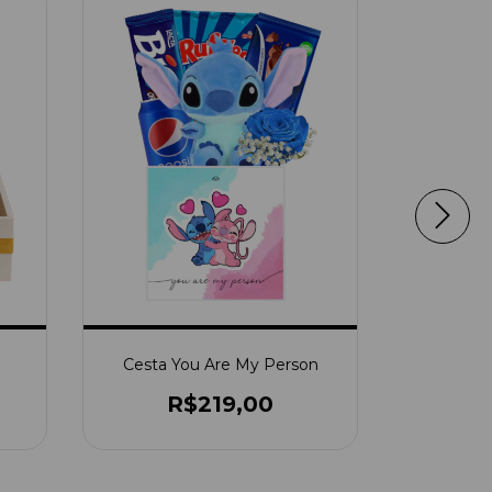
10
%
OFF
Cesta 
Cesta You Are My Person
R$219,00
R$209,