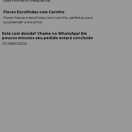
cada momento inesquecível.
Flores Escolhidas com Carinho
Flores frescas e escolhidas com carinho, perfeitas para
surpreender e encantar.
Está com dúvida? Chame no WhatsApp! Em
poucos minutos seu pedido estará concluído
(11) 988305325