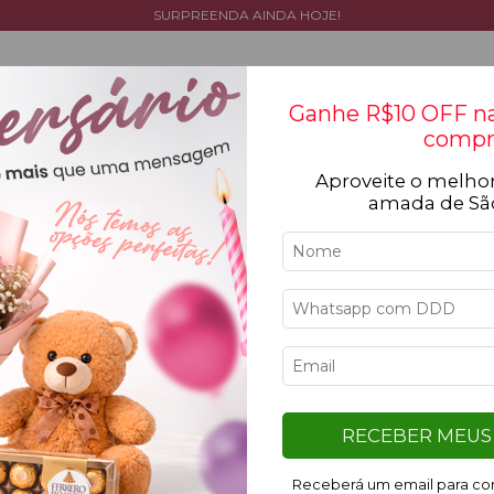
SURPREENDA AINDA HOJE!
Ganhe R$10 OFF na
compr
Aproveite o melhor
Tipos de flores
Cestas
Coleção
Ocasiõ
amada de Sã
Iní
Ki
K
RECEBER MEUS 
R
Receberá um email para con