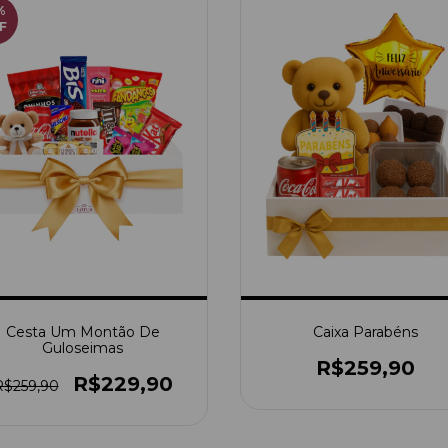
%
F
Cesta Um Montão De
Caixa Parabéns
Guloseimas
R$259,90
R$229,90
R$259,90