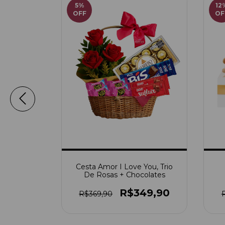
5
%
12
OFF
OF
da Te Amo
Cesta Amor I Love You, Trio
te - Com
De Rosas + Chocolates
al
00
R$349,90
R$369,90