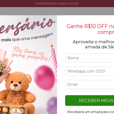
SURPREENDA AINDA HOJE!
Ganhe R$10 OFF na
compr
Aproveite o melhor
Tipos de flores
Cestas
Coleção
Ocasiõ
amada de Sã
Iní
Ki
Ch
K
RECEBER MEUS 
Receberá um email para con