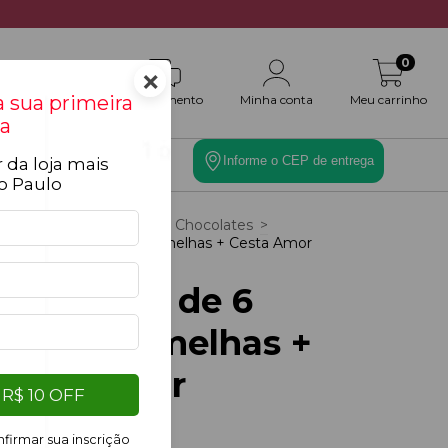
0
×
 sua primeira
Atendimento
Minha conta
Meu carrinho
a
Informe o CEP de entrega
 da loja mais
es
Toque Final
o Paulo
cio
>
Cestas
>
Cesta de Chocolates
>
t: Buquê de 6 Rosas Vermelhas + Cesta Amor
ocólatra
it: Buquê de 6
Rosas Vermelhas +
Cesta Amor
R$ 10 OFF
Chocólatra
firmar sua inscrição