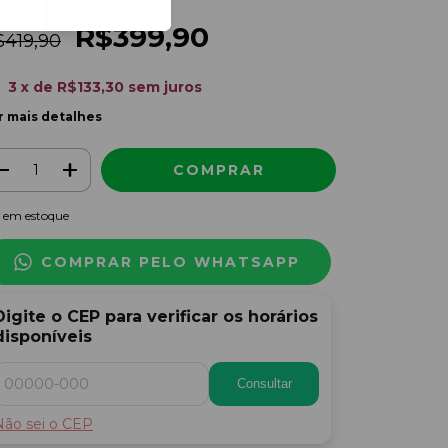
R$399,90
$419,90
3
x de
R$133,30
sem juros
r mais detalhes
em estoque
COMPRAR PELO WHATSAPP
Digite o CEP para verificar os horários
disponíveis
Consultar
Não sei o CEP