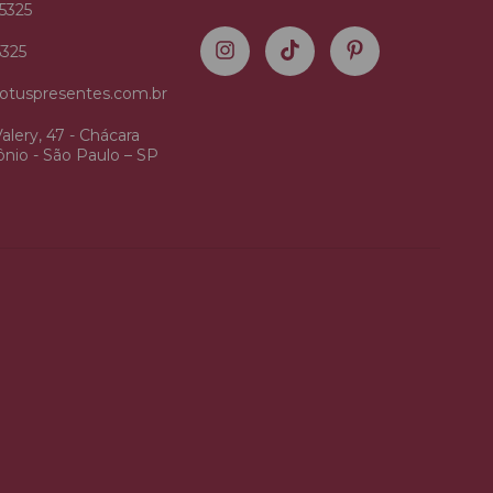
5325
5325
otuspresentes.com.br
alery, 47 - Chácara
nio - São Paulo – SP