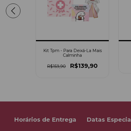
éns
Kit Tpm - Para Deixá-La Mais
Calminha
90
R$139,90
R$159,90
Horários de Entrega
Datas Especia