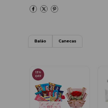
Balão
Canecas
13
%
OFF