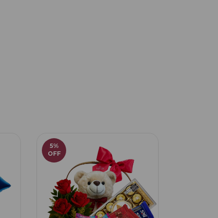
5
%
12
%
OFF
OFF