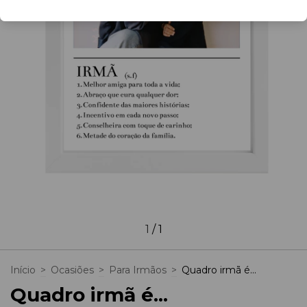
1
/
1
Início
>
Ocasiões
>
Para Irmãos
>
Quadro irmã é...
Quadro irmã é...