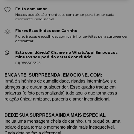
Feito com amor
Nossos buquês são montados com amor para tornar cada
momento inesquecível.
Flores Escolhidas com Carinho
Flores frescas e escolhidas com carinho, perfeitas para surpreender
e encantar.
Está com dúvida? Chame no WhatsApp! Em poucos
minutos seu pedido estará concluído
(11) 988305325
ENCANTE, SURPREENDA, EMOCIONE, COM:
Irmã é sinônimo de cumplicidade, risadas intermináveis e 
abraços que curam qualquer dor. Esse quadro traduz em 
palavras (e foto personalizada) tudo aquilo que torna essa 
relação única: amizade, parceria e amor incondicional.
DEIXE SUA SURPRESA AINDA MAIS ESPECIAL
Inclua uma mensagem cheia de carinho, um buquê ou uma 
polaroid para tornar o momento ainda mais inesquecível.
Cada detalhe faz a diferença!