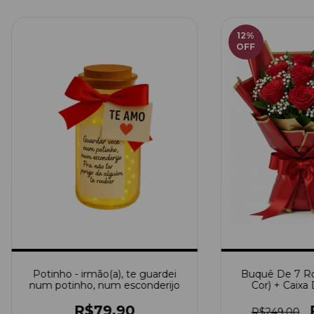
12
%
OFF
Potinho - irmão(a), te guardei
Buquê De 7 Ro
num potinho, num esconderijo
Cor) + Caix
R$79,90
R$249,00