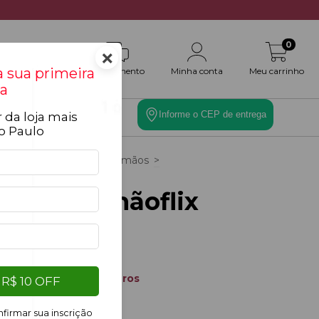
0
×
 sua primeira
Atendimento
Minha conta
Meu carrinho
a
Informe o CEP de entrega
 da loja mais
es
Toque Final
o Paulo
cio
>
Ocasiões
>
Para Irmãos
>
adro irmãoflix
uadro irmãoflix
R$69,90
3
x de
R$23,30
sem juros
R$ 10 OFF
r mais detalhes
firmar sua inscrição