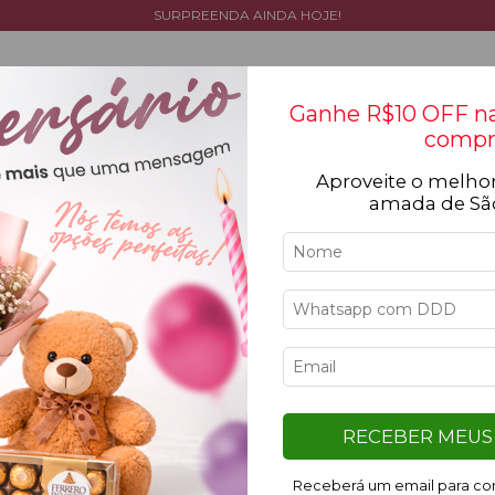
SURPREENDA AINDA HOJE!
Ganhe R$10 OFF na
compr
Aproveite o melhor
Tipos de flores
Cestas
Coleção
Ocasiõ
amada de Sã
Iní
Qu
Q
RECEBER MEUS 
Ve
Receberá um email para con