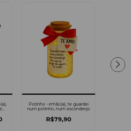
9
%
OFF
(a),
Potinho - irmão(a), te guardei
Buquê 7 R
e
num potinho, num esconderijo
e
0
R$79,90
R$219,