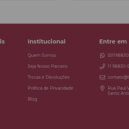
is
Institucional
Entre em
Quem Somos
551198830
Seja Nosso Parceiro
11 98830-
Trocas e Devoluções
contato@l
Política de Privacidade
Rua Paul V
Santo Antô
Blog