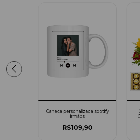
 + potinho
Caneca personalizada spotify
om foto
irmãos
G
39,90
R$109,90