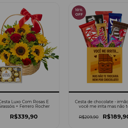
10
%
OFF
Cesta Luxo Com Rosas E
Cesta de chocolate - irmão
irassóis + Ferrero Rocher
você me irrita mas não t
troco nem por chocolat
R$339,90
R$189,9
R$209,90