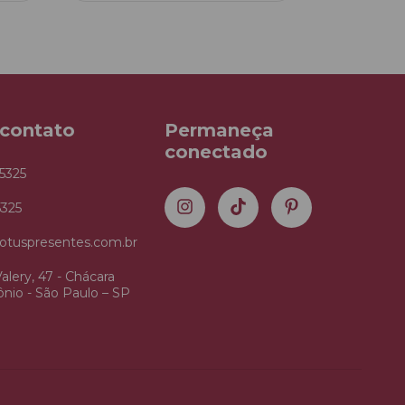
 contato
Permaneça
conectado
5325
5325
otuspresentes.com.br
alery, 47 - Chácara
nio - São Paulo – SP